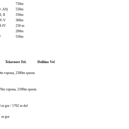
750m
+,A0)
550m
I, II
350m
IV-V
300m
II-IV
250 m
V
200m
V
550m
Težavnost
Tež.
Dolžina
Več
0m vzpona, 2500m spusta
70m vzpona, 2100m spusta
 m gor / 1702 m dol
1 m gor