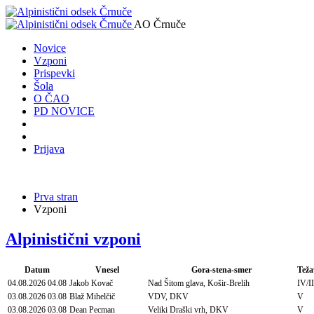
AO Črnuče
Novice
Vzponi
Prispevki
Šola
O ČAO
PD NOVICE
Prijava
Prva stran
Vzponi
Alpinistični vzponi
Datum
Vnesel
Gora-stena-smer
Teža
04.08.2026
04.08
Jakob Kovač
Nad Šitom glava, Košir-Brelih
IV/II
03.08.2026
03.08
Blaž Mihelčič
VDV, DKV
V
03.08.2026
03.08
Dean Pecman
Veliki Draški vrh, DKV
V