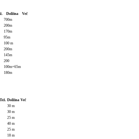
ž.
Dolžina
Več
700m
200m
170m
95m
100 m
200m
145m
200
100m+65m
180m
Tež.
Dolžina
Več
30 m
30 m
25 m
40 m
25 m
18 m