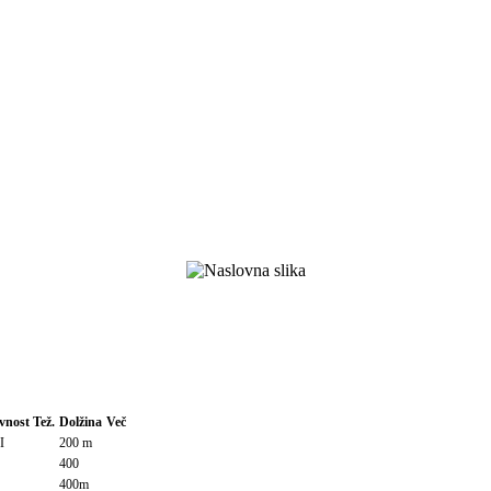
vnost
Tež.
Dolžina
Več
I
200 m
400
400m