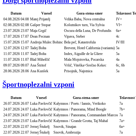
Dolgi športnoplezalni vzponi
Datum
Vnesel
Gora-stena-smer
Težavnost
Te
04.08.2026
04.08
Matej Prijatelj
Velika Baba, Nova centralna
IV+
02.08.2026
02.08
Gašper Stopar
Košutnikov turn, Via Sylvia
VI+
23.07.2026
23.07
Maja Grgič
Oscura della Luna, De Profundis
6a+
17.07.2026
17.07
Dean Pecman
Vipava, Steber
4c
15.07.2026
15.07
Andreja Mulec Bohinc
Bela peč, Katastrofula
IV/III
12.07.2026
12.07
Tadej Bolta
Brevent, Hotel California (varianta)
5a
11.07.2026
11.07
Tadej Bolta
Index, Aiguille de la Gliere
5a
11.07.2026
11.07
Blaž Mihelčič
Mala Mojstrovka, Pocarska
4a
09.07.2026
09.07
Ana Štritof
Vršič, Viteška+Srečno Kekec
6c, 6b
28.06.2026
28.06
Ana Kunšek
Prisojnik, Najstnica
5a
Športnoplezalni vzponi
Datum
Vnesel
Gora-stena-smer
Težavnost
26.07.2026
26.07
Luka Pavlovčič
Kalymnos / Poets / Iannis, Verikoko
7a
24.07.2026
24.07
Luka Pavlovčič
Kalymnos / Panorama, Mind Boogle
7b+
24.07.2026
24.07
Luka Pavlovčič
Kalymnos / Panorama, Commandant Marcos
7a
23.07.2026
23.07
Luka Pavlovčič
Kalymnos / Grande Grotta, Taj Mahal
7a+
22.07.2026
22.07
Jernej Štukelj
Snovik, Sinajan
6a+
22.07.2026
22.07
Jernej Štukelj
Snovik, Ambrozija
7a