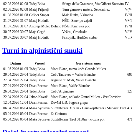
02.08.2026
02.08
Tadej Bolta
Sfinge della Grauzaria, Via Gilberti Soravito
IV
02.08.2026
02.08
Matej Prijatelj
Turn gamsove matere, Severni raz
V(V
01.08.2026
01.08
Gašper Stopar
Mala Rinka, Vzhodna
IV/II
31.07.2026
31.07
Matej Hodnik
NŠG, Smer po zajedi
V+/
31.07.2026
31.07
Andreja Mulec Bohinc
NŠG, Kranjska poč
IV/I
30.07.2026
30.07
Maja Grgič
Vežca , Črnolaska
V/I
30.07.2026
30.07
Matej Hodnik
Prisojnik, Hudičev steber
V-/I
Turni in alpinistični smuki
Datum
Vnesel
Gora-stena-smer
01.05.2026
01.05
Tadej Bolta
Mont Blanc, mimo koče Grands Mulets
29.04.2026
29.04
Tadej Bolta
Col d'Entreves + Vallee Blanche
60
27.04.2026
27.04
Tadej Bolta
Aiguille du Midi, Vallee Blanche
27.04.2026
27.04
Dean Pecman
Mont Blanc, Vallée Blanche
26.04.2026
26.04
Tadej Bolta
Col d'Argentiere
12
22.04.2026
22.04
Jakob Kovač
Mont Blanc, od koče Grand Mulets - čez Corridor
12.04.2026
12.04
Dean Pecman
Dovški križ, Jugova grapa
06.04.2026
06.04
Maša Syoseva
Sulztalferner 3150m - Daunkopfferner / Stubaier Tirol
414
05.04.2026
05.04
Dean Pecman
Za Cmirom
05.04.2026
05.04
Maša Syoseva
Sulztalferner Tirol 3150m - krozna pot
47