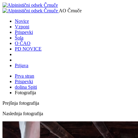
AO Črnuče
Novice
Vzponi
Prispevki
Šola
O ČAO
PD NOVICE
Prijava
Prva stran
Prispevki
dolina Spiti
Fotografija
Prejšnja fotografija
Naslednja fotografija