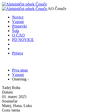
AO Črnuče
Novice
Vzponi
Prispevki
Šola
O ČAO
PD NOVICE
Prijava
Prva stran
Vzponi
Oisternig -
Tadej Bolta
Datum
01. marec 2025
Sosmučar
Matej, Hana, Luka
Gora /stena