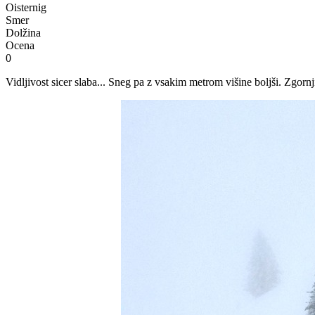
Oisternig
Smer
Dolžina
Ocena
0
Vidljivost sicer slaba... Sneg pa z vsakim metrom višine boljši. Zgornji