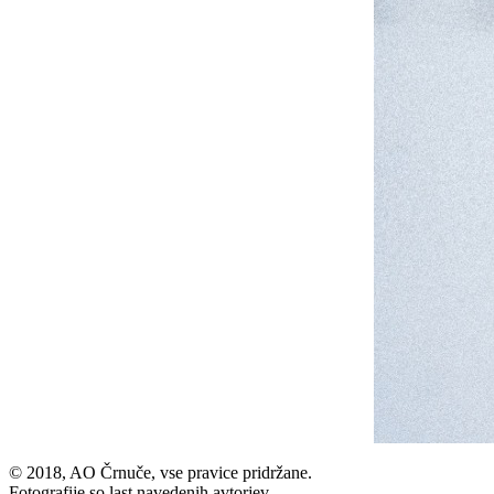
© 2018, AO Črnuče, vse pravice pridržane.
Fotografije so last navedenih avtorjev.