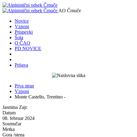
AO Črnuče
Novice
Vzponi
Prispevki
Šola
O ČAO
PD NOVICE
Prijava
Prva stran
Vzponi
Monte Castello, Trentino -
Jasmina Zajc
Datum
08. februar 2024
Sosmučar
Metka
Gora /stena