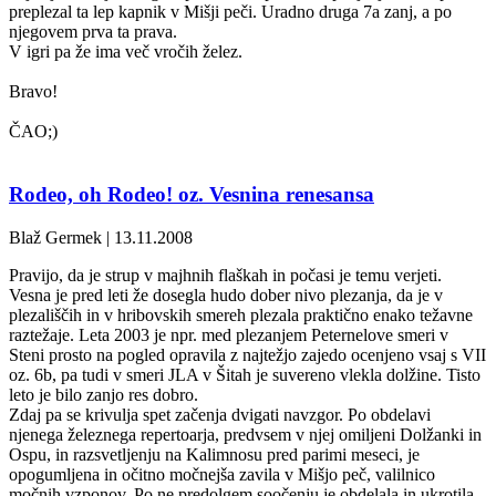
preplezal ta lep kapnik v Mišji peči. Uradno druga 7a zanj, a po
njegovem prva ta prava.
V igri pa že ima več vročih želez.
Bravo!
ČAO;)
Rodeo, oh Rodeo! oz. Vesnina renesansa
Blaž Germek | 13.11.2008
Pravijo, da je strup v majhnih flaškah in počasi je temu verjeti.
Vesna je pred leti že dosegla hudo dober nivo plezanja, da je v
plezališčih in v hribovskih smereh plezala praktično enako težavne
raztežaje. Leta 2003 je npr. med plezanjem Peternelove smeri v
Steni prosto na pogled opravila z najtežjo zajedo ocenjeno vsaj s VII
oz. 6b, pa tudi v smeri JLA v Šitah je suvereno vlekla dolžine. Tisto
leto je bilo zanjo res dobro.
Zdaj pa se krivulja spet začenja dvigati navzgor. Po obdelavi
njenega železnega repertoarja, predvsem v njej omiljeni Dolžanki in
Ospu, in razsvetljenju na Kalimnosu pred parimi meseci, je
opogumljena in očitno močnejša zavila v Mišjo peč, valilnico
močnih vzponov. Po ne predolgem soočenju je obdelala in ukrotila