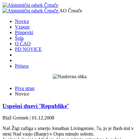
AO Črnuče
Novice
Vzponi
Prispevki
Šola
O ČAO
PD NOVICE
Prijava
Prva stran
Novice
Uspešni dnevi ˝Republike˝
Blaž Germek | 01.12.2008
Naš Žigi zažiga s smerjo Jonathan Livingstone, 7a, jo je flash-iral v
steni Nad vasjo (Banje) v Ospu minulo soboto.