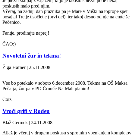
Je plezal skupaj z Aljažem, ki jo je takisto splezal po le nekaj
poskusih malo pred njim.
Včeraj, na zadnji dan praznika pa je Mare v Miški na toprope spet
posajtal Tretje tisočletje (prvi del), ter takoj desno od nje na emte še
Pečenico.
Fantje, prodirajte naprej!
ČAO;)
Novoletni žur in tekma!
Žiga Hafner | 25.11.2008
Vse bo potekalo v soboto 6.december 2008. Tekma na OŠ Maksa
Pečarja, žur pa v PD Črnuče Na Mali planini!
Coiz
Vroči grifi v Rodeu
Blaž Germek | 24.11.2008
Aljaž je včeraj v drugem poskusu s sprotnim vpenjanjem kompletov