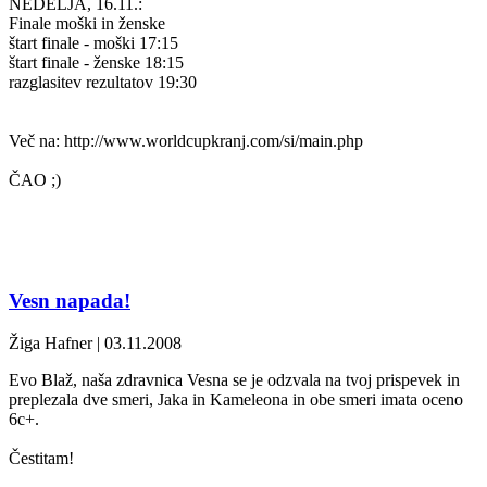
NEDELJA, 16.11.:
Finale moški in ženske
štart finale - moški 17:15
štart finale - ženske 18:15
razglasitev rezultatov 19:30
Več na: http://www.worldcupkranj.com/si/main.php
ČAO ;)
Vesn napada!
Žiga Hafner | 03.11.2008
Evo Blaž, naša zdravnica Vesna se je odzvala na tvoj prispevek in
preplezala dve smeri, Jaka in Kameleona in obe smeri imata oceno
6c+.
Čestitam!