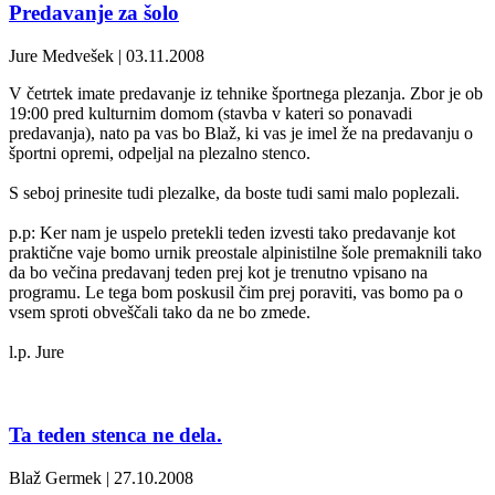
Predavanje za šolo
Jure Medvešek | 03.11.2008
V četrtek imate predavanje iz tehnike športnega plezanja. Zbor je ob
19:00 pred kulturnim domom (stavba v kateri so ponavadi
predavanja), nato pa vas bo Blaž, ki vas je imel že na predavanju o
športni opremi, odpeljal na plezalno stenco.
S seboj prinesite tudi plezalke, da boste tudi sami malo poplezali.
p.p: Ker nam je uspelo pretekli teden izvesti tako predavanje kot
praktične vaje bomo urnik preostale alpinistilne šole premaknili tako
da bo večina predavanj teden prej kot je trenutno vpisano na
programu. Le tega bom poskusil čim prej poraviti, vas bomo pa o
vsem sproti obveščali tako da ne bo zmede.
l.p. Jure
Ta teden stenca ne dela.
Blaž Germek | 27.10.2008