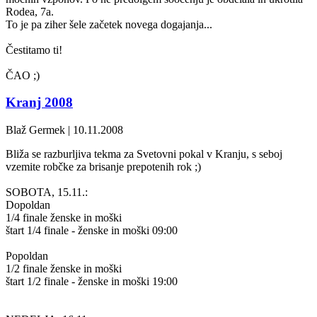
Rodea, 7a.
To je pa ziher šele začetek novega dogajanja...
Čestitamo ti!
ČAO ;)
Kranj 2008
Blaž Germek | 10.11.2008
Bliža se razburljiva tekma za Svetovni pokal v Kranju, s seboj
vzemite robčke za brisanje prepotenih rok ;)
SOBOTA, 15.11.:
Dopoldan
1/4 finale ženske in moški
štart 1/4 finale - ženske in moški 09:00
Popoldan
1/2 finale ženske in moški
štart 1/2 finale - ženske in moški 19:00