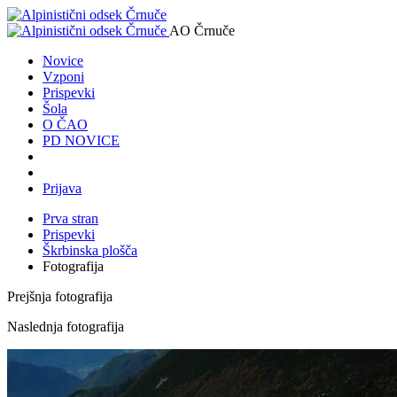
AO Črnuče
Novice
Vzponi
Prispevki
Šola
O ČAO
PD NOVICE
Prijava
Prva stran
Prispevki
Škrbinska plošča
Fotografija
Prejšnja fotografija
Naslednja fotografija