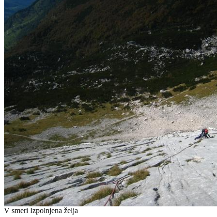
V smeri Izpolnjena želja