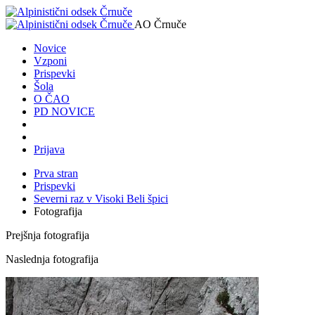
AO Črnuče
Novice
Vzponi
Prispevki
Šola
O ČAO
PD NOVICE
Prijava
Prva stran
Prispevki
Severni raz v Visoki Beli špici
Fotografija
Prejšnja fotografija
Naslednja fotografija