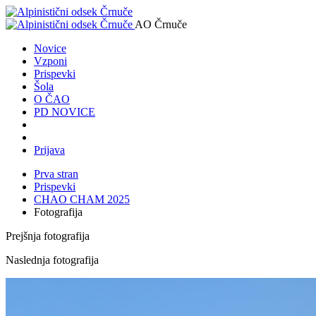
AO Črnuče
Novice
Vzponi
Prispevki
Šola
O ČAO
PD NOVICE
Prijava
Prva stran
Prispevki
CHAO CHAM 2025
Fotografija
Prejšnja fotografija
Naslednja fotografija