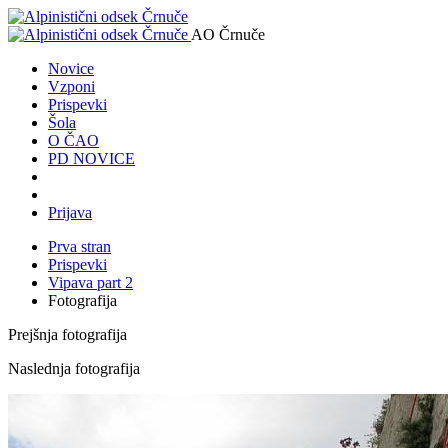
AO Črnuče
Novice
Vzponi
Prispevki
Šola
O ČAO
PD NOVICE
Prijava
Prva stran
Prispevki
Vipava part 2
Fotografija
Prejšnja fotografija
Naslednja fotografija