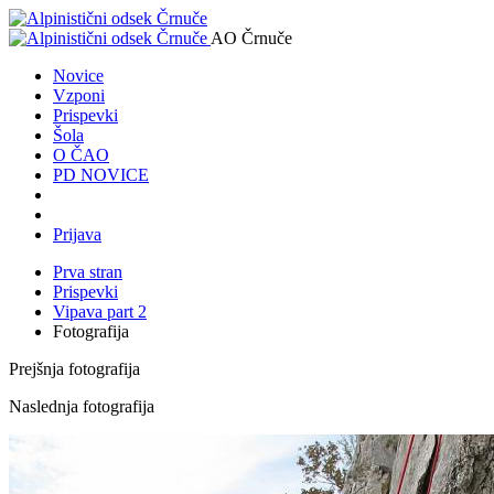
AO Črnuče
Novice
Vzponi
Prispevki
Šola
O ČAO
PD NOVICE
Prijava
Prva stran
Prispevki
Vipava part 2
Fotografija
Prejšnja fotografija
Naslednja fotografija