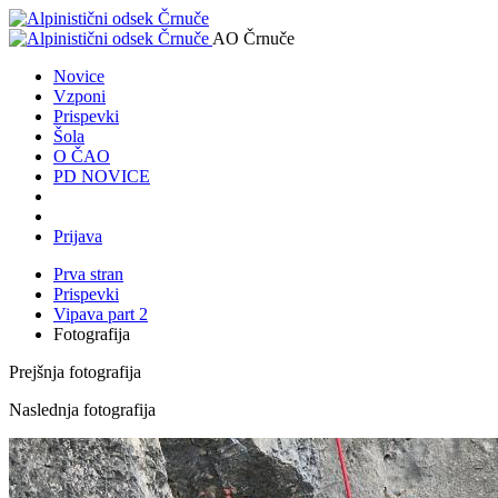
AO Črnuče
Novice
Vzponi
Prispevki
Šola
O ČAO
PD NOVICE
Prijava
Prva stran
Prispevki
Vipava part 2
Fotografija
Prejšnja fotografija
Naslednja fotografija